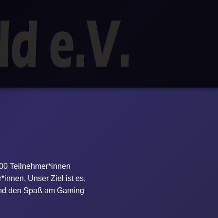
100 Teilnehmer*innen
*innen. Unser Ziel ist es,
 und den Spaß am Gaming